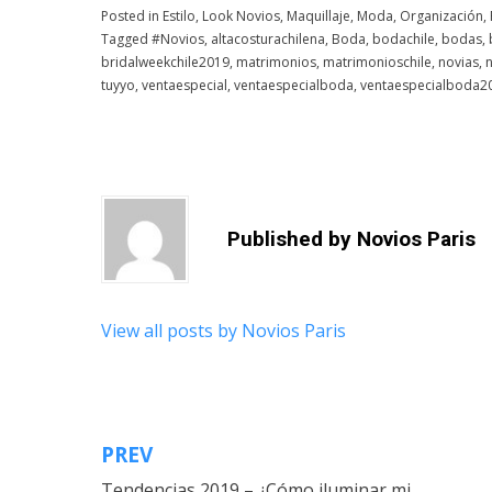
Posted in
Estilo
,
Look Novios
,
Maquillaje
,
Moda
,
Organización
,
Tagged
#Novios
,
altacosturachilena
,
Boda
,
bodachile
,
bodas
,
bridalweekchile2019
,
matrimonios
,
matrimonioschile
,
novias
,
tuyyo
,
ventaespecial
,
ventaespecialboda
,
ventaespecialboda2
Published by
Novios Paris
View all posts by Novios Paris
PREV
Navegación
Tendencias 2019 – ¿Cómo iluminar mi