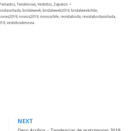
Peinados
,
Tendencias
,
Vestidos
,
Zapatos
bodasoñada
,
bridalweek
,
bridalweek2019
,
bridalweekchile
,
novias2019
,
novios2019
,
novioschile
,
revistaboda
,
revistabodasoñada
,
019
,
vestidosdenovia
NEXT
Deco Acrílico – Tendencias de matrimonio 2019