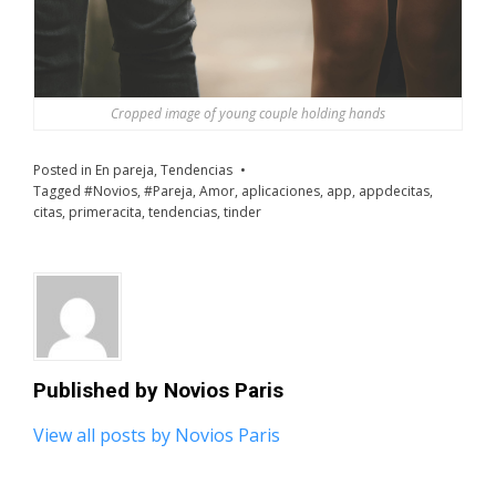
Cropped image of young couple holding hands
Posted in
En pareja
,
Tendencias
Tagged
#Novios
,
#Pareja
,
Amor
,
aplicaciones
,
app
,
appdecitas
,
citas
,
primeracita
,
tendencias
,
tinder
Published by
Novios Paris
View all posts by Novios Paris