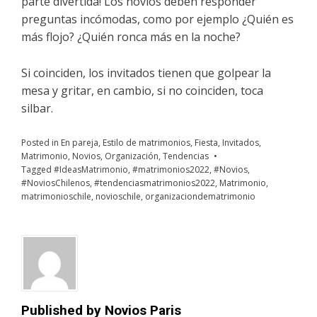
parte divertida! Los novios deben responder
preguntas incómodas, como por ejemplo ¿Quién es
más flojo? ¿Quién ronca más en la noche?
Si coinciden, los invitados tienen que golpear la
mesa y gritar, en cambio, si no coinciden, toca
silbar.
Posted in
En pareja
,
Estilo de matrimonios
,
Fiesta
,
Invitados
,
Matrimonio
,
Novios
,
Organización
,
Tendencias
Tagged
#IdeasMatrimonio
,
#matrimonios2022
,
#Novios
,
#NoviosChilenos
,
#tendenciasmatrimonios2022
,
Matrimonio
,
matrimonioschile
,
novioschile
,
organizaciondematrimonio
Published by
Novios Paris