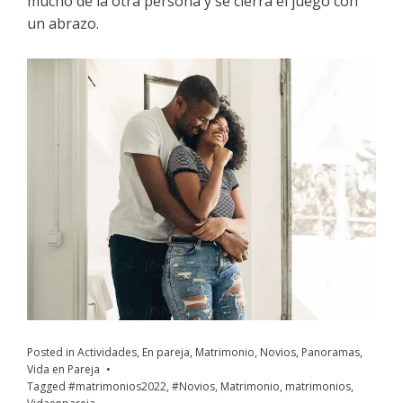
mucho de la otra persona y se cierra el juego con
un abrazo.
Posted in
Actividades
,
En pareja
,
Matrimonio
,
Novios
,
Panoramas
,
Vida en Pareja
Tagged
#matrimonios2022
,
#Novios
,
Matrimonio
,
matrimonios
,