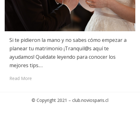
Si te pidieron la mano y no sabes cómo empezar a
planear tu matrimonio ¡Tranquil@s aquí te
ayudamos! Quédate leyendo para conocer los
mejores tips.…
Read More
© Copyright 2021 –
club.noviosparis.cl
Cambium Theme by
BestBlogThemes
⋅
Powered by
WordPress